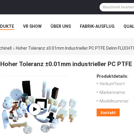
ODUKTE
VR SHOW
ÜBER UNS
FABRIK-AUSFLUG
QUA
N
FÄLLE
hinell
Hoher Toleranz ±0.01mm Industrieller PC PTFE Delrin FLÜCHT
Hoher Toleranz ±0.01mm industrieller PC PTF
Produktdetails:
Herkunftsort:
Markenname:
Modellnummer:
Kontakt