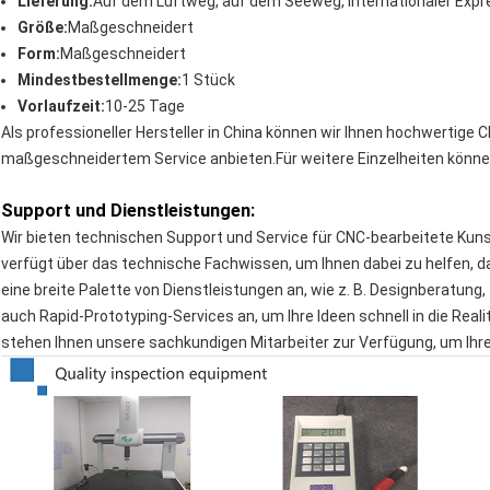
Lieferung:
Auf dem Luftweg, auf dem Seeweg, internationaler Expr
Größe:
Maßgeschneidert
Form:
Maßgeschneidert
Mindestbestellmenge:
1 Stück
Vorlaufzeit:
10-25 Tage
Als professioneller Hersteller in China können wir Ihnen hochwertige 
maßgeschneidertem Service anbieten.Für weitere Einzelheiten können
Support und Dienstleistungen:
Wir bieten technischen Support und Service für CNC-bearbeitete Kun
verfügt über das technische Fachwissen, um Ihnen dabei zu helfen, 
eine breite Palette von Dienstleistungen an, wie z. B. Designberatung
auch Rapid-Prototyping-Services an, um Ihre Ideen schnell in die Rea
stehen Ihnen unsere sachkundigen Mitarbeiter zur Verfügung, um Ihr