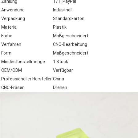
Zahlung
T/T, PayPal
Anwendung
Industriell
Verpackung
Standardkarton
Material
Plastik
Farbe
Maßgeschneidert
Verfahren
CNC-Bearbeitung
Form
Maßgeschneidert
Mindestbestellmenge
1 Stück
OEM/ODM
Verfügbar
Professioneller Hersteller
China
CNC-Fräsen
Drehen