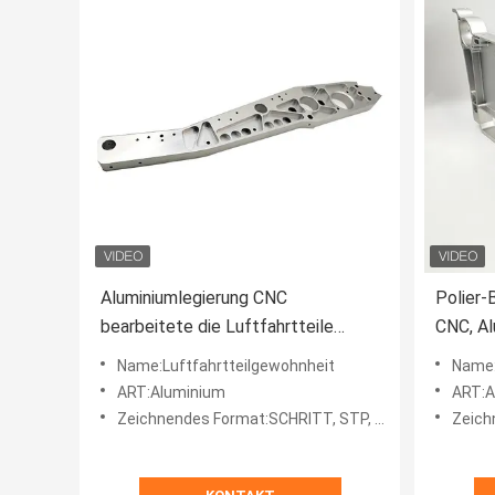
Aluminiumlegierung CNC
Polier-
bearbeitete die Luftfahrtteile
CNC, Al
maschinell, die Präge3 Achse der
Aerosp
Name:Luftfahrtteilgewohnheit
Name:
Achsen-5 drehen
ART:Aluminium
ART:A
Zeichnendes Format:SCHRITT, STP, GIS, CAD, pdf, DWG, DXF usw. oder Proben.
Zeichnendes 