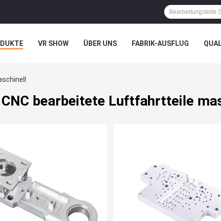
ODUKTE
VR SHOW
ÜBER UNS
FABRIK-AUSFLUG
QUA
N
FÄLLE
aschinell
CNC bearbeitete Luftfahrtteile mas