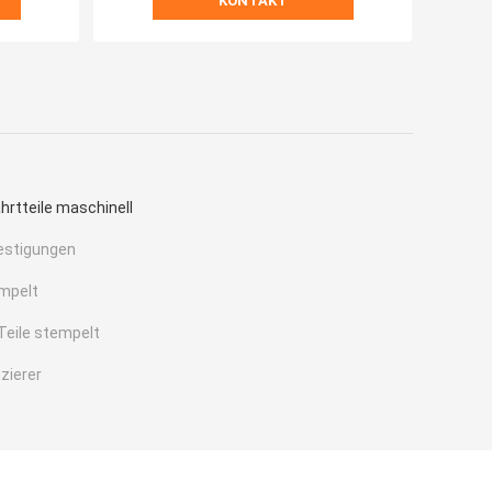
KONTAKT
hrtteile maschinell
estigungen
empelt
 Teile stempelt
zierer