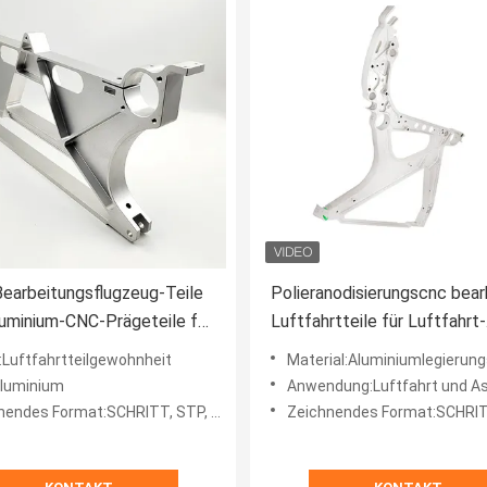
Bearbeitungsflugzeug-Teile
Polieranodisierungscnc bear
uminium-CNC-Prägeteile für
Luftfahrtteile für Luftfahrt-
ace
Industrie maschinell
Luftfahrtteilgewohnheit
Material:Aluminiumlegierungse
luminium
Anwendung:Luftfahrt und As
Format:SCHRITT, STP, GIS, CAD, pdf, DWG, DXF usw. oder Proben.
Zeichnendes Format:SCHRITT, STP, GIS, CAD, pdf, DWG, DXF u