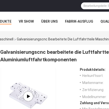
ODUKTE
VR SHOW
ÜBER UNS
FABRIK-AUSFLUG
QUA
N
FÄLLE
aschinell
Galvanisierungscnc Bearbeitete Die Luftfahrtteile Maschi
Galvanisierungscnc bearbeitete die Luftfahrtte
Aluminiumluftfahrtkomponenten
Produktdetails:
Herkunftsort:
Markenname:
Zertifizierung:
Modellnummer:
Zahlung und Vers