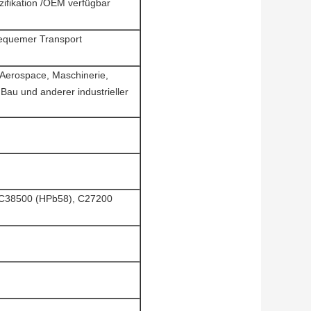
fikation /OEM verfügbar
equemer Transport
, Aerospace, Maschinerie,
 Bau und anderer industrieller
 C38500 (HPb58), C27200