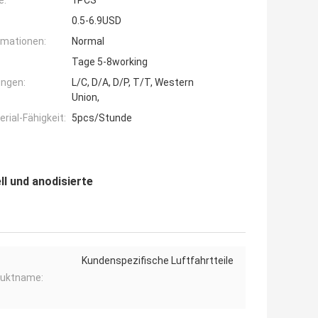
e:
1PCS
0.5-6.9USD
rmationen:
Normal
Tage 5-8working
ngen:
L/C, D/A, D/P, T/T, Western
Union,
ial-Fähigkeit:
5pcs/Stunde
ll und anodisierte
Kundenspezifische Luftfahrtteile
duktname: