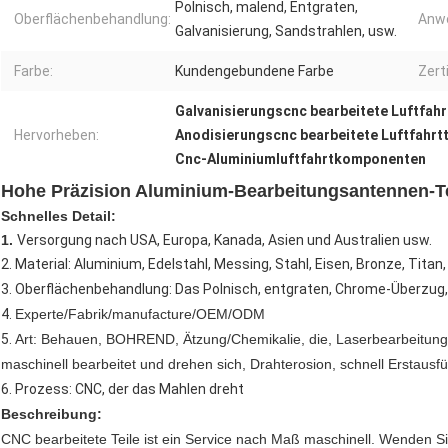
Polnisch, malend, Entgraten,
Oberflächenbehandlung:
Anw
Galvanisierung, Sandstrahlen, usw.
Farbe:
Kundengebundene Farbe
Zerti
Galvanisierungscnc bearbeitete Luftfahr
Hervorheben:
Anodisierungscnc bearbeitete Luftfahrtt
Cnc-Aluminiumluftfahrtkomponenten
Hohe Präzision Aluminium-Bearbeitungsantennen-Tei
Schnelles Detail:
1.
Versorgung nach USA, Europa, Kanada, Asien und Australien usw.
2. Material: Aluminium, Edelstahl, Messing, Stahl, Eisen, Bronze, Titan
3. Oberflächenbehandlung: Das Polnisch, entgraten, Chrome-Überzug, N
4.
Experte/Fabrik/manufacture/OEM/ODM
5.
Art: Behauen, BOHREND, Ätzung/Chemikalie, die, Laserbearbeitung
maschinell bearbeitet und drehen sich, Drahterosion, schnell Erstausf
6.
Prozess: CNC, der das Mahlen dreht
Beschreibung:
CNC bearbeitete Teile ist ein Service nach Maß maschinell. Wenden S