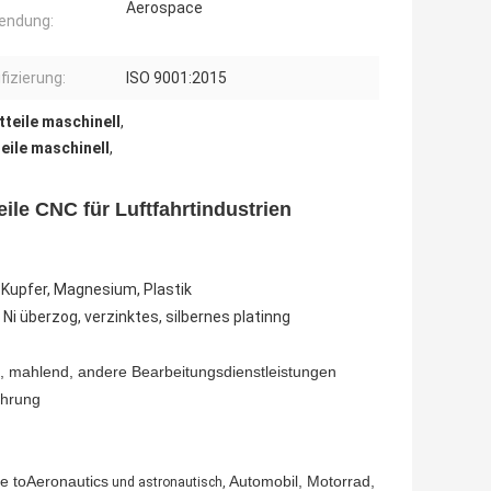
Aerospace
endung:
fizierung:
ISO 9001:2015
tteile maschinell
,
eile maschinell
,
le CNC für Luftfahrtindustrien
, Kupfer, Magnesium, Plastik
i überzog, verzinktes, silbernes platinng
, mahlend, andere Bearbeitungsdienstleistungen
ührung
ie toAeronautics
Automobil, Motorrad,
und astronautisch,