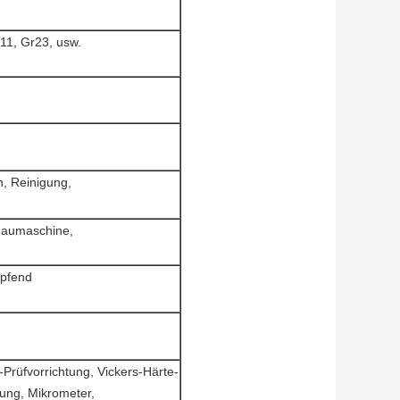
r11, Gr23, usw.
, Reinigung,
haumaschine,
opfend
-Prüfvorrichtung, Vickers-Härte-
tung, Mikrometer,