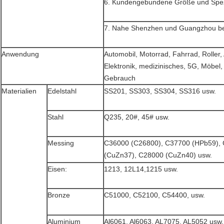
6. Kundengebundene Größe und Spezi
7. Nahe Shenzhen und Guangzhou b
Anwendung
Automobil, Motorrad, Fahrrad, Roller
Elektronik, medizinisches, 5G, Möbel,
Gebrauch
Materialien
Edelstahl
SS201, SS303, SS304, SS316 usw.
Stahl
Q235, 20#, 45# usw.
Messing
C36000 (C26800), C37700 (HPb59),
(CuZn37), C28000 (CuZn40) usw.
Eisen:
1213, 12L14,1215 usw.
Bronze
C51000, C52100, C54400, usw.
Aluminium
Al6061, Al6063, AL7075, AL5052 usw.