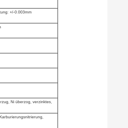
itung: +/-0.003mm
m
zug, Ni überzog, verzinktes,
arburierungsnitrierung,