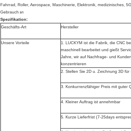
Fahrrad, Roller, Aerospace, Maschinerie, Elektronik, medizinisches, 5
Gebrauch
an
Spezifikation:
Geschäfts-Art
Hersteller
Unsere Vorteile
1. LUCKYM ist die Fabrik, die CNC ber
maschinell bearbeitet und gießt Servi
Jahre, wir auf Nachfrage- und Kunde
konzentrieren
2. Stellen Sie 2D u. Zeichnung 3D fü
3. Konkurrenzfähiger Preis mit guter Q
4. Kleiner Auftrag ist annehmbar
5. Kurze Lieferfrist (7-25days entsp