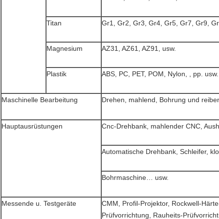
Titan
Gr1, Gr2, Gr3, Gr4, Gr5, Gr7, Gr9, G
Magnesium
AZ31, AZ61, AZ91, usw.
Plastik
ABS, PC, PET, POM, Nylon, , pp. usw.
Maschinelle Bearbeitung
Drehen, mahlend, Bohrung und reiben
Hauptausrüstungen
Cnc-Drehbank, mahlender CNC, Aus
Automatische Drehbank, Schleifer, kl
Bohrmaschine… usw.
Messende u. Testgeräte
CMM, Profil-Projektor, Rockwell-Härte
Prüfvorrichtung, Rauheits-Prüfvorrich