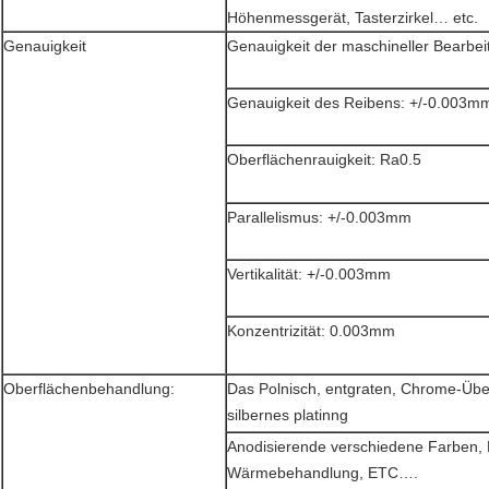
Höhenmessgerät, Tasterzirkel… etc.
Genauigkeit
Genauigkeit der maschineller Bearbe
Genauigkeit des Reibens: +/-0.003m
Oberflächenrauigkeit: Ra0.5
Parallelismus: +/-0.003mm
Vertikalität: +/-0.003mm
Konzentrizität: 0.003mm
Oberflächenbehandlung:
Das Polnisch, entgraten, Chrome-Über
silbernes platinng
Anodisierende verschiedene Farben, K
Wärmebehandlung, ETC….