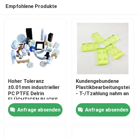
Empfohlene Produkte
Hoher Toleranz
Kundengebundene
±0.01mm industrieller
Plastikbearbeitungsteile
PC PTFE Delrin
- T-/Tzahlung nahm an
Haus
FLÜCHTIGEN BLICKS
Anfrage absenden
Anfrage absenden
Produkte
VR Show