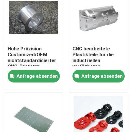
Über uns
Fabrik-Ausflug
Hohe Präzision
CNC bearbeitete
Qualitätskontrolle
Customized/OEM
Plastikteile für die
nichtstandardisierter
industriellen
CNC-Prototyp-
verfügbaren
Bearbeitungsteil
Anwendungen
Treten Sie mit uns in Verbindung
Anfrage absenden
Anfrage absenden
OEM/ODM maschinell
Nachrichten
Fälle
Präzision cnc bearbeitete Teile maschinell