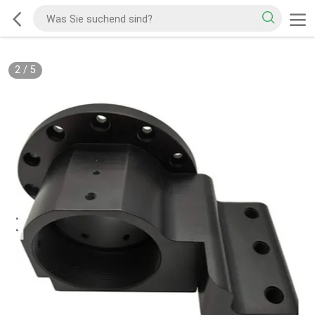
2
/
5