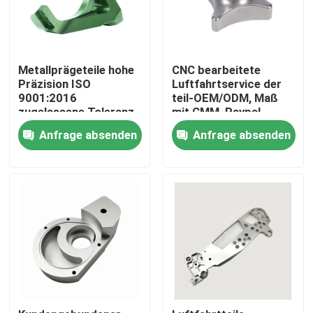
Metallprägeteile hohe
CNC bearbeitete
Präzision ISO
Luftfahrtservice der
9001:2016
teil-OEM/ODM, Maß
zugelassene Toleranz-
mit CMM, Paypal-
±0.001mm
Zahlung maschinell
Anfrage absenden
Anfrage absenden
Haus
Produkte
VR Show