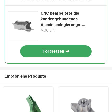
CNC bearbeitete die
kundengebundenen
Aluminiumlegierungs-
Luftfahrtteile maschinell, die
MOQ： 1
durch Seeverschiffen geliefert
wurden
Fortsetzen
Empfohlene Produkte