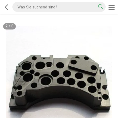
2
/
8