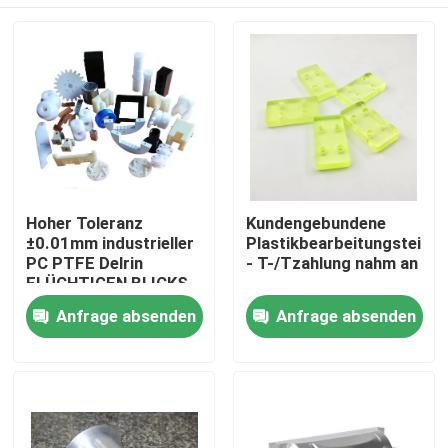
Hoher Toleranz
Kundengebundene
±0.01mm industrieller
Plastikbearbeitungsteile
PC PTFE Delrin
- T-/Tzahlung nahm an
FLÜCHTIGEN BLICKS
Haus
Anfrage absenden
Anfrage absenden
Produkte
VR Show