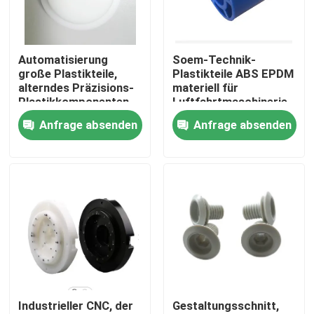
Über uns
Automatisierung
Soem-Technik-
große Plastikteile,
Plastikteile ABS EPDM
Fabrik-Ausflug
alterndes Präzisions-
materiell für
Plastikkomponenten
Luftfahrtmaschinerie
Soem-AntioDM
Anfrage absenden
Anfrage absenden
Qualitätskontrolle
Treten Sie mit uns in Verbindung
Nachrichten
Fälle
Industrieller CNC, der
Gestaltungsschnitt,
Präzision cnc bearbeitete Teile maschinell