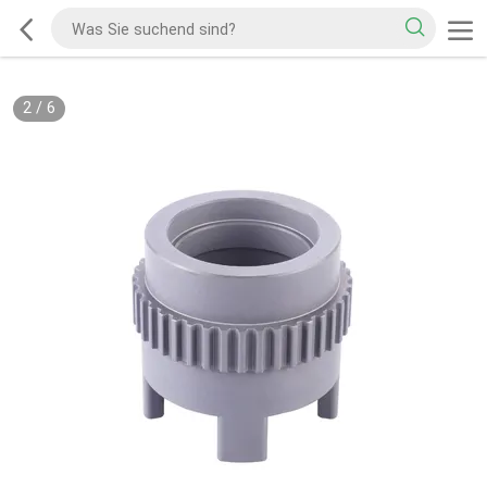
2
/
6