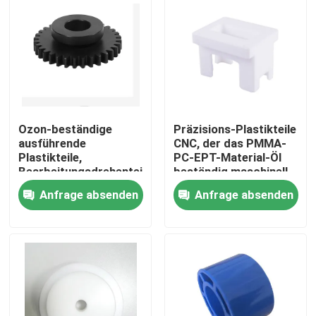
Ozon-beständige
Präzisions-Plastikteile
ausführende
CNC, der das PMMA-
Plastikteile,
PC-EPT-Material-Öl
Bearbeitungsdrehenteile
beständig maschinell
ABS -CNC
bearbeitet
Anfrage absenden
Anfrage absenden
Haus
Produkte
VR Show