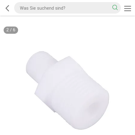
2
/
6