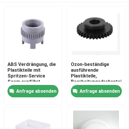
ABS Verdrängung, die
Ozon-beständige
Plastikteile mit
ausführende
Spritzen-Service
Plastikteile,
Soem ausführt
Bearbeitungsdrehenteile
ABS -CNC
Haus
Anfrage absenden
Anfrage absenden
Produkte
VR Show