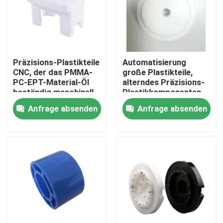
Über uns
Fabrik-Ausflug
Präzisions-Plastikteile
Automatisierung
CNC, der das PMMA-
große Plastikteile,
PC-EPT-Material-Öl
alterndes Präzisions-
Qualitätskontrolle
beständig maschinell
Plastikkomponenten
bearbeitet
Soem-AntioDM
Anfrage absenden
Anfrage absenden
Treten Sie mit uns in Verbindung
Nachrichten
Fälle
Präzision cnc bearbeitete Teile maschinell