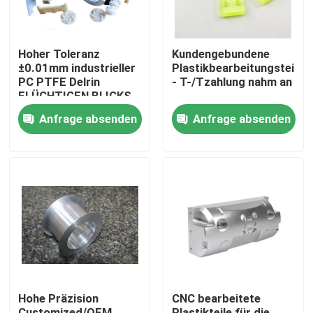
Hoher Toleranz
Kundengebundene
±0.01mm industrieller
Plastikbearbeitungsteile
PC PTFE Delrin
- T-/Tzahlung nahm an
FLÜCHTIGEN BLICKS
Anfrage absenden
Anfrage absenden
Haus
Produkte
Hohe Präzision
CNC bearbeitete
VR Show
Customized/OEM
Plastikteile für die