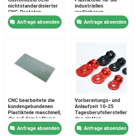
nichtstandardisierter
industriellen
CNC-Prototyp-
verfügbaren
Über uns
Bearbeitungsteil
Anwendungen
Anfrage absenden
Anfrage absenden
OEM/ODM maschinell
Fabrik-Ausflug
Qualitätskontrolle
Treten Sie mit uns in Verbindung
Nachrichten
CNC bearbeitete die
Vorbereitungs- und
kundengebundenen
Anlaufzeit 10-25
Plastikteile maschinell,
Tagesberufshersteller
Fälle
die auf dem Luftweg
des glatten
geliefert wurden
Oberflächenendes
Anfrage absenden
Anfrage absenden
OEM/ODM verfügbar
Präzision cnc bearbeitete Teile maschinell