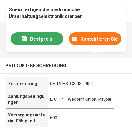
Soem fertigen die medizinische
Unterhaltungselektronik sterben
Bearbeitungsmaschinerie Castingprecision
besonders an
Bestpreis
Kontaktieren Sie
uns
PRODUKT-BESCHREIBUNG
Zertifizierung
CE, RoHS, GS, ISO9001
Zahlungsbedingu
L/C, T/T, Western Union, Paypal
ngen
Versorgungsmate
500
rial-Fähigkeit