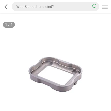
1
/
1