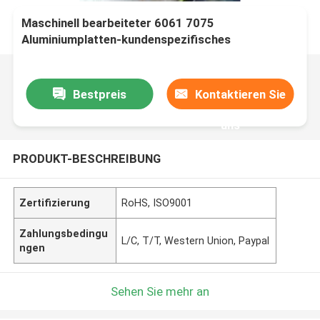
Maschinell bearbeiteter 6061 7075
Aluminiumplatten-kundenspezifisches
Metallbearbeitungspräzisions-Aluminiumteile
CNC, der mechanisches Teil-Fabrik-Pulver-
beschichtende Teile maschinell bearbeitet
Bestpreis
Kontaktieren Sie
uns
PRODUKT-BESCHREIBUNG
Zertifizierung
RoHS, ISO9001
Zahlungsbedingu
L/C, T/T, Western Union, Paypal
ngen
Sehen Sie mehr an