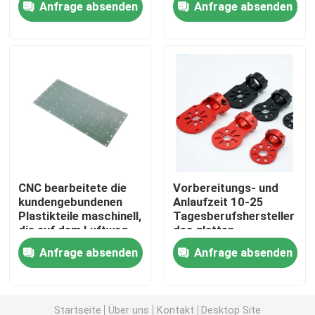
Anfrage absenden
Anfrage absenden
OEM/ODM maschinell
Über uns
Fabrik-Ausflug
Qualitätskontrolle
Treten Sie mit uns in Verbindung
CNC bearbeitete die
Vorbereitungs- und
kundengebundenen
Anlaufzeit 10-25
Plastikteile maschinell,
Tagesberufshersteller
Nachrichten
die auf dem Luftweg
des glatten
geliefert wurden
Oberflächenendes
Anfrage absenden
Anfrage absenden
OEM/ODM verfügbar
Fälle
in China
Präzision cnc bearbeitete Teile maschinell
Startseite
Über uns
Kontakt
Desktop Site