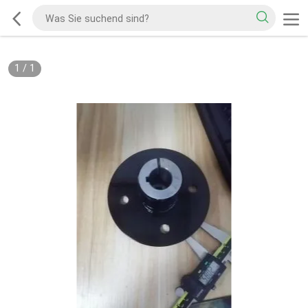
1
/
1