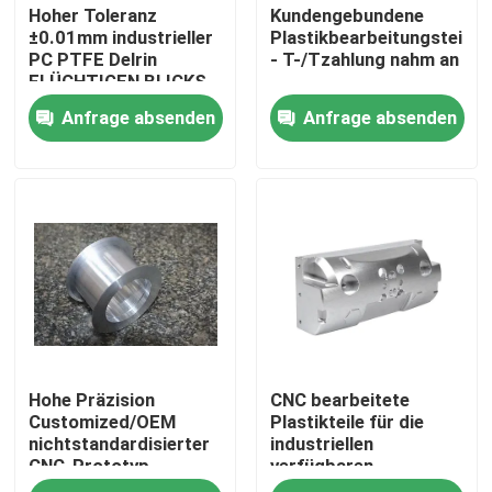
Hoher Toleranz
Kundengebundene
±0.01mm industrieller
Plastikbearbeitungsteile
PC PTFE Delrin
- T-/Tzahlung nahm an
FLÜCHTIGEN BLICKS
Anfrage absenden
Anfrage absenden
Haus
Hohe Präzision
CNC bearbeitete
Produkte
Customized/OEM
Plastikteile für die
nichtstandardisierter
industriellen
CNC-Prototyp-
verfügbaren
VR Show
Bearbeitungsteil
Anwendungen