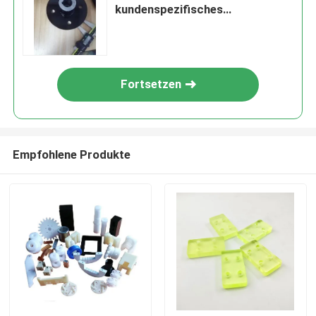
kundenspezifisches
Metallbearbeitungspräzisions-
Aluminiumteile CNC, der
mechanisches Teil-Fabrik-
Pulver-beschichtende Teile
Fortsetzen
maschinell bearbeitet
Empfohlene Produkte