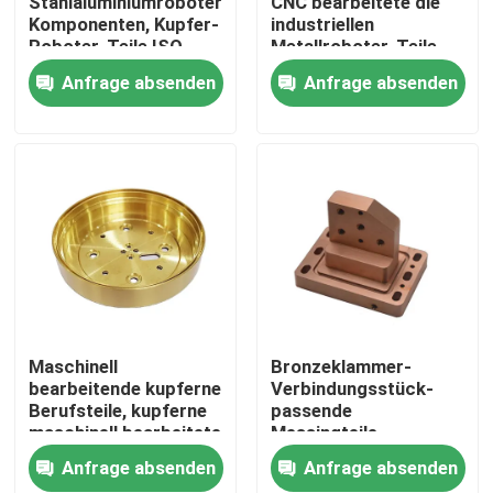
Stahlaluminiumroboter-
CNC bearbeitete die
Komponenten, Kupfer-
industriellen
Roboter-Teile ISO
Metallroboter-Teile
Über uns
Chrome
und gewerbliche
Anfrage absenden
Anfrage absenden
Nutzung maschinell
Fabrik-Ausflug
Qualitätskontrolle
Treten Sie mit uns in Verbindung
Nachrichten
Maschinell
Bronzeklammer-
bearbeitende kupferne
Verbindungsstück-
Berufsteile, kupferne
passende
Fälle
maschinell bearbeitete
Messingteile,
Messingteile C10100
Bronzeinstallation
Anfrage absenden
Anfrage absenden
C11000
CNC bearbeiteten
Präzision cnc bearbeitete Teile maschinell