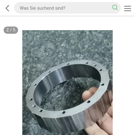
2
/
5