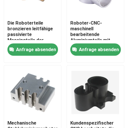
Die Roboterteile
Roboter-CNC-
bronzieren leitfähige
maschinell
passivierte
bearbeitende
Messingteile der
Aluminiumteile mit
Buchsen - seit 2010
dem
Anfrage absenden
Anfrage absenden
Berufsmaschinell
Anodisierungsc$polnisch
bearbeiten
Haus
Produkte
Mechanische
Kundenspezifischer
VR Show