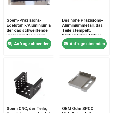
Soem-Präzisions-
Das hohe Präzisions-
Edelstahl-/Aluminiumlaser,
Aluminiummetall, das
der das schweißende
Teile stempelt,
verbiegende Lochen
Winkelstütze-Pulver-
gestempelt schneidet,
Beschichtung
Anfrage absenden
Anfrage absenden
Teil stempelnd
Haus
Produkte
Soem CNC, der Teile,
OEM Odm SPCC
VR Show