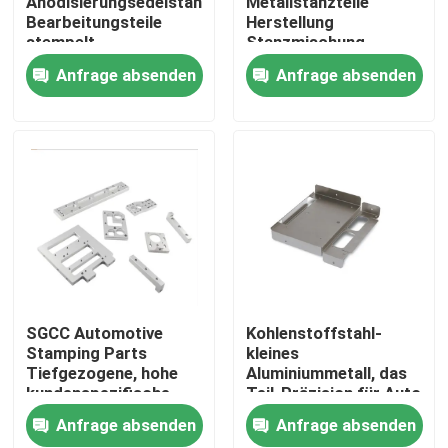
Anodisierungsedelstahl-
Metallstanzteile
Bearbeitungsteile
Herstellung
stempelt
Stanzmischung
Über uns
Anfrage absenden
Anfrage absenden
Fabrik-Ausflug
Qualitätskontrolle
Treten Sie mit uns in Verbindung
Nachrichten
SGCC Automotive
Kohlenstoffstahl-
Stamping Parts
kleines
Tiefgezogene, hohe
Aluminiummetall, das
Fälle
kundenspezifische
Teil-Präzision für Auto
Bearbeitung
stempelt
Anfrage absenden
Anfrage absenden
Präzision cnc bearbeitete Teile maschinell