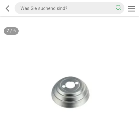
2
/
6