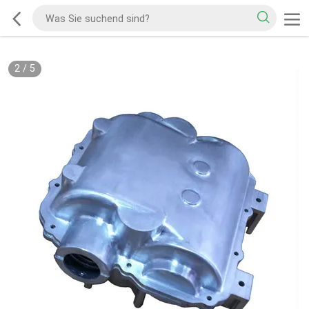
2
/
5