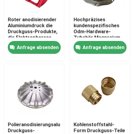
Über uns
Roter anodisierender
Hochpräzises
Aluminiumdruck die
kundenspezifisches
Druckguss-Produkte,
Odm-Hardware-
Fabrik-Ausflug
die Elektrophorese
Zubehör Magnesium-
galvanisieren
Zink-Aluminium
Anfrage absenden
Anfrage absenden
Qualitätskontrolle
Treten Sie mit uns in Verbindung
Nachrichten
Fälle
Polieranodisierungsaluminium
Kohlenstoffstahl-
Druckguss-
Form Druckguss-Teile
Präzision cnc bearbeitete Teile maschinell