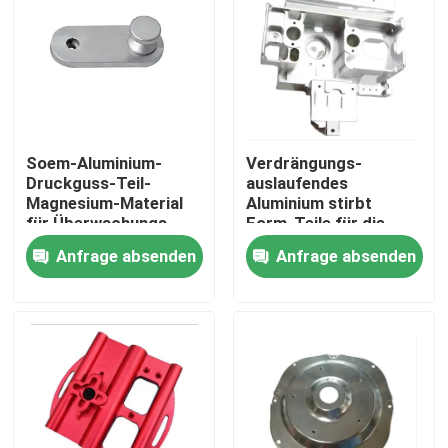
Soem-Aluminium-
Verdrängungs-
Druckguss-Teil-
auslaufendes
Magnesium-Material
Aluminium stirbt
für Überwachungs-
Form-Teile für die
Arm
Luftfahrtlandwirtschaft
Anfrage absenden
Anfrage absenden
Haus
Produkte
VR Show