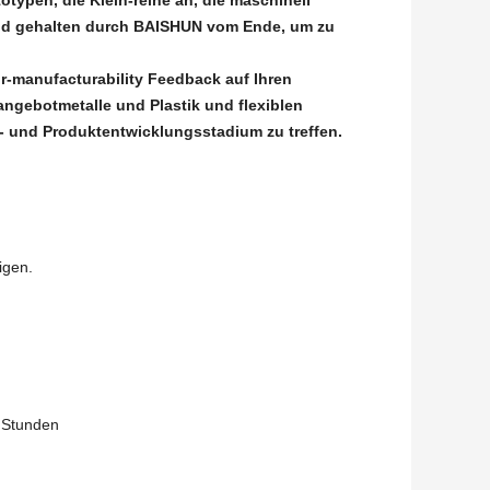
otypen, die Klein-reihe an, die maschinell
tand gehalten durch BAISHUN vom Ende, um zu
ür-manufacturability Feedback auf Ihren
ngebotmetalle und Plastik und flexiblen
- und Produktentwicklungsstadium zu treffen.
igen.
8 Stunden