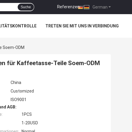
Referenzen
|
German
Suche
LITÄTSKONTROLLE
TRETEN SIE MIT UNS IN VERBINDUNG
ile Soem-ODM
en für Kaffeetasse-Teile Soem-ODM
China
Customized
ISO9001
and AGB:
e:
1PCS
1-20USD
rmationen:
Normal