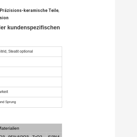
räzisions-keramische Teile
,
sion
der kundenspezifischen
rid, Steatit optional
rkeit
und Sprung
aterialien