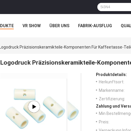
ODUKTE
VR SHOW
ÜBER UNS
FABRIK-AUSFLUG
QUA
N
FÄLLE
Logodruck Präzisionskeramikteile-Komponenten Für Kaffeetasse-Te
Logodruck Präzisionskeramikteile-Komponent
Produktdetails:
Herkunftsort:
Markenname:
Zertifizierung:
Zahlung und Vers
Min Bestellmeng
Preis:
Verpackung Info