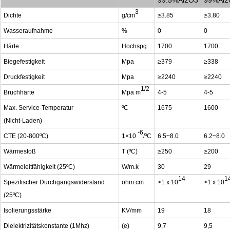
99.5%Al2O3
99%Al2
3
Dichte
g/cm
≥3.85
≥3.80
Wasseraufnahme
%
0
0
Härte
Hochspg
1700
1700
Biegefestigkeit
Mpa
≥379
≥338
Druckfestigkeit
Mpa
≥2240
≥2240
1/2
Bruchhärte
Mpa m
4-5
4-5
Max. Service-Temperatur
ºC
1675
1600
(Nicht-Laden)
-6
CTE (20-800ºC)
1×10
/ºC
6.5~8.0
6.2~8.0
Wärmestoß
T (ºC)
≥250
≥200
Wärmeleitfähigkeit (25ºC)
W/m.k
30
29
14
1
Spezifischer Durchgangswiderstand
ohm.cm
>1 x 10
>1 x 10
(25ºC)
Isolierungsstärke
KV/mm
19
18
Dielektrizitätskonstante (1Mhz)
(e)
9,7
9,5