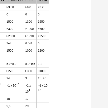
O3
95%Al2O3
ZrO2
Si3N4
≥3.60
≥6.0
≥3.2
0
0
0
1500
1300
1550
≥320
≥1200
≥600
≥2000
≥1990
≥2500
3-4
6.5-8
6
1500
1000
1200
5.0~8.0
8.0~9.5
3,1
≥220
≥300
≤1000
24
3
15~20
4
14
>1 x 10
>1 x
>1 x 10
11
12
10
18
17
9,5
29