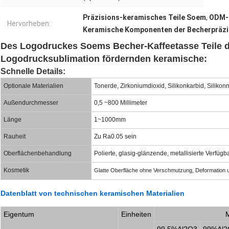
Präzisions-keramisches Teile Soem
,
ODM-P
Hervorheben:
Keramische Komponenten der Becherpräzi
Des Logodruckes Soems Becher-Kaffeetasse Teile 
Logodrucksublimation fördernden keramische:
Schnelle Details:
Optionale Materialien
Tonerde, Zirkoniumdioxid, Silikonkarbid, Silikonnit
Außendurchmesser
0,5 ~800 Millimeter
Länge
1~1000mm
Rauheit
Zu Ra0.05 sein
Oberflächenbehandlung
Polierte, glasig-glänzende, metallisierte Verfügba
Kosmetik
Glatte Oberfläche ohne Verschmutzung, Deformation 
Datenblatt von technischen keramischen Materialien
Eigentum
Einheiten
M