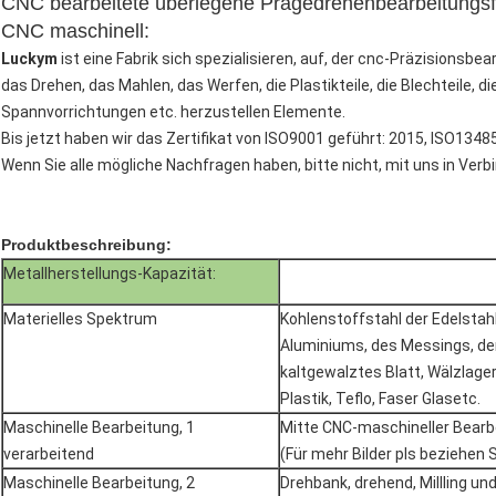
CNC bearbeitete überlegene Prägedrehenbearbeitungsfab
CNC maschinell:
Luckym
ist eine Fabrik sich spezialisieren, auf, der cnc-Präzisionsbe
das Drehen, das Mahlen, das Werfen, die Plastikteile, die Blechteile, 
Spannvorrichtungen etc. herzustellen Elemente.
Bis jetzt haben wir das Zertifikat von ISO9001 geführt: 2015, ISO1348
Wenn Sie alle mögliche Nachfragen haben, bitte nicht, mit uns in Verbi
Produktbeschreibung:
Metallherstellungs-Kapazität:
Materielles Spektrum
Kohlenstoffstahl der Edelstah
Aluminiums, des Messings, de
kaltgewalztes Blatt, Wälzlage
Plastik, Teflo, Faser Glasetc.
Maschinelle Bearbeitung, 1
Mitte CNC-maschineller Bearb
verarbeitend
(Für mehr Bilder pls beziehen 
Maschinelle Bearbeitung, 2
Drehbank, drehend, Millling und