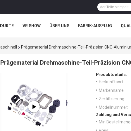
ODUKTE
VR SHOW
ÜBER UNS
FABRIK-AUSFLUG
QUA
N
FÄLLE
aschinell
Prägematerial Drehmaschine-Teil-Präzision CNC-Alumini
Prägematerial Drehmaschine-Teil-Präzision C
Produktdetails:
Herkunftsort:
Markenname:
Zertifizierung:
Modellnummer:
Zahlung und Vers
Min Bestellmeng
Preis: