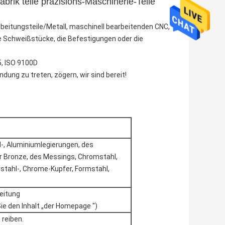
rik teile präzisions-Maschinerie-Teile
arbeitungsteile/Metall, maschinell bearbeitenden CNC,
die Schweißstücke, die Befestigungen oder die
5, ISO 9100D
ndung zu treten, zögern, wir sind bereit!
l-, Aluminiumlegierungen, des
r Bronze, des Messings, Chromstahl,
rstahl-, Chrome-Kupfer, Formstahl,
eitung
Sie den Inhalt „der Homepage ")
 reiben.