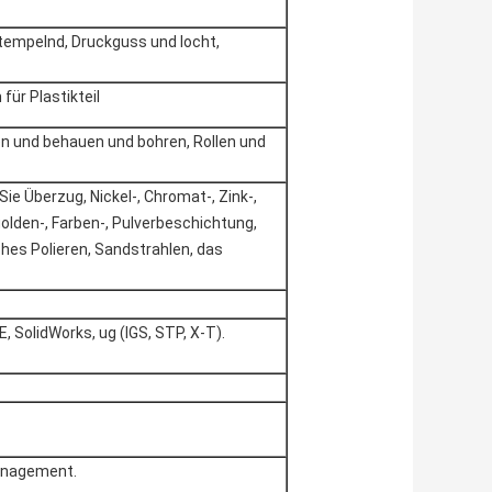
tempelnd, Druckguss und locht,
für Plastikteil
en und behauen und bohren, Rollen und
ie Überzug, Nickel-, Chromat-, Zink-,
rgolden-, Farben-, Pulverbeschichtung,
ches Polieren, Sandstrahlen, das
, SolidWorks, ug (IGS, STP, X-T).
anagement.