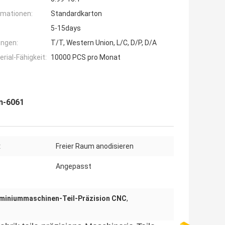
rmationen:
Standardkarton
5-15days
ngen:
T/T, Western Union, L/C, D/P, D/A
ial-Fähigkeit:
10000 PCS pro Monat
m-6061
:
Freier Raum anodisieren
Angepasst
miniummaschinen-Teil-Präzision CNC
,