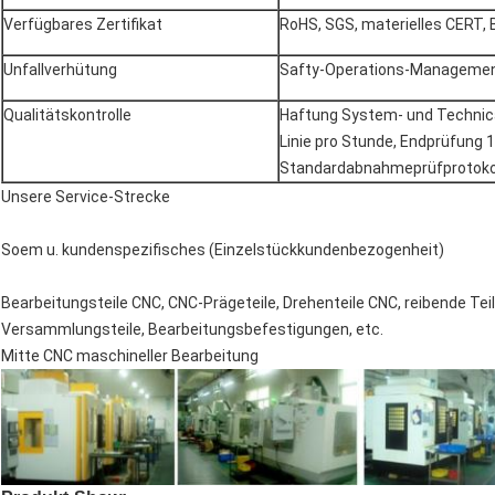
Verfügbares Zertifikat
RoHS, SGS, materielles CERT,
Unfallverhütung
Safty-Operations-Managemen
Qualitätskontrolle
Haftung System- und Technica
Linie pro Stunde, Endprüfung 
Standardabnahmeprüfprotoko
Unsere
Service-Strecke
Soem u. kundenspezifisches (Einzelstückkundenbezogenheit)
Bearbeitungsteile CNC, CNC-Prägeteile, Drehenteile CNC, reibende Teile
Versammlungsteile, Bearbeitungsbefestigungen, etc.
Mitte CNC maschineller Bearbeitung