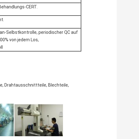
 Behandlungs-CERT.
t.
n-Selbstkontrolle, periodischer QC auf
100% von jedem Los,
ll
, Drahtausschnittteile, Blechteile,