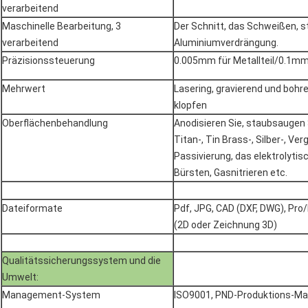
verarbeitend
Maschinelle Bearbeitung, 3
Der Schnitt, das Schweißen, s
verarbeitend
Aluminiumverdrängung.
Präzisionssteuerung
0.005mm für Metallteil/0.1mm 
Mehrwert
Lasering, gravierend und bohr
klopfen
Oberflächenbehandlung
Anodisieren Sie, staubsaugen S
Titan-, Tin Brass-, Silber-, Ve
Passivierung, das elektrolytis
Bürsten, Gasnitrieren etc.
Dateiformate
Pdf, JPG, CAD (DXF, DWG), Pro/E
(2D oder Zeichnung 3D)
Qualitätssicherungssystem und die
Umwelt:
Management-System
ISO9001, PND-Produktions-M