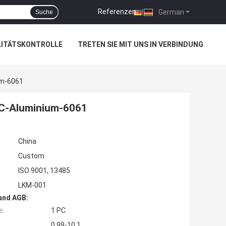
Referenzen
|
German
Suche
LITÄTSKONTROLLE
TRETEN SIE MIT UNS IN VERBINDUNG
um-6061
NC-Aluminium-6061
China
Custom
ISO 9001, 13485
LKM-001
and AGB:
e:
1 PC
0.99-10.1