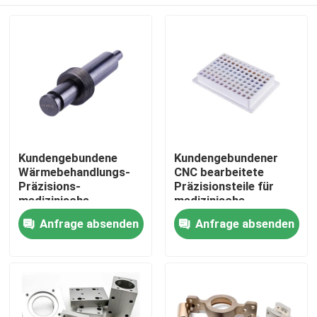
Kundengebundene
Kundengebundener
Wärmebehandlungs-
CNC bearbeitete
Präzisions-
Präzisionsteile für
medizinische
medizinische
Komponenten
Ausrüstung -, die die
Haus
Anfrage absenden
Anfrage absenden
Farbe maschinell u.
Form besonders
angefertigt wurden
Produkte
VR Show