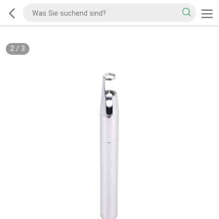
2
/
3