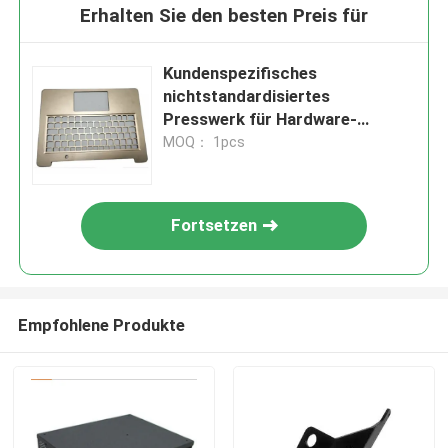
Erhalten Sie den besten Preis für
Kundenspezifisches
nichtstandardisiertes
Presswerk für Hardware-
Zusätze mit dem
MOQ： 1pcs
Aluminiumedelstahl-kupfernen
Messingmetall, das PA stempelt
Fortsetzen
Empfohlene Produkte