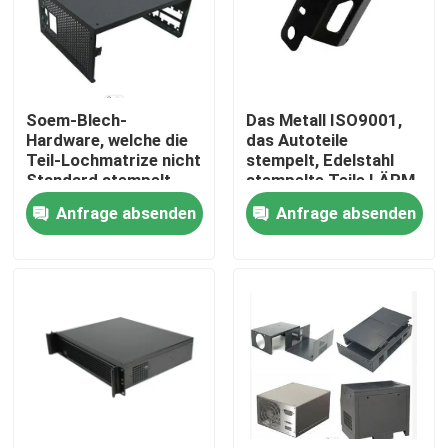
Soem-Blech-
Das Metall ISO9001,
Hardware, welche die
das Autoteile
Teil-Lochmatrize nicht
stempelt, Edelstahl
Standard stempelt
stempelte Teile LÄRM
Standard
Anfrage absenden
Anfrage absenden
Haus
Produkte
VR Show