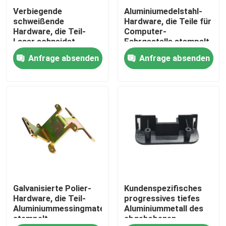
Verbiegende
Aluminiumedelstahl-
schweißende
Hardware, die Teile für
Über uns
Hardware, die Teil-
Computer-
Laser schneidet
Fahrgestelle stempelt
kupfernes
Anfrage absenden
Anfrage absenden
Fabrik-Ausflug
Messingmaterial
stempelt
Qualitätskontrolle
Treten Sie mit uns in Verbindung
Nachrichten
Galvanisierte Polier-
Kundenspezifisches
Fälle
Hardware, die Teil-
progressives tiefes
Aluminiummessingmaterial
Aluminiummetall des
stempelt
abgehobenen
Präzision cnc bearbeitete Teile maschinell