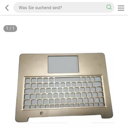
1
/
1