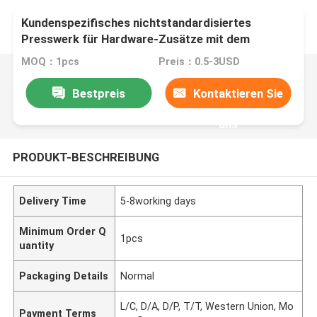
Kundenspezifisches nichtstandardisiertes
Presswerk für Hardware-Zusätze mit dem
Aluminiumedelstahl-kupfernen Messingmetall, das
MOQ：1pcs
Preis：0.5-3USD
PA stempelt
Bestpreis
Kontaktieren Sie
uns
PRODUKT-BESCHREIBUNG
Delivery Time
5-8working days
Minimum Order Q
1pcs
uantity
Packaging Details
Normal
L/C, D/A, D/P, T/T, Western Union, Mo
Payment Terms